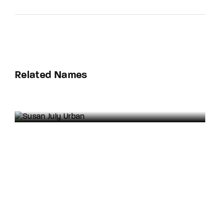
Related Names
Susan July Urban
Art Director
Film Editor
Musician