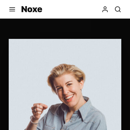
Movie, TV Show, Filmmakers and Film Studio WordPress
Theme.
Login
Register
Username or Email Address
Press Enter / Return to begin your search or hit
ESC to close
Password
SIGN IN
Remember Me