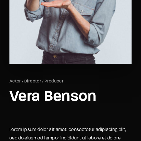
Lost Your Password?
By signing in, you agree to
our terms and
conditions
and our
privacy policy
.
Actor
Director
Producer
Vera Benson
Lorem ipsum dolor sit amet, consectetur adipiscing elit,
sed do eiusmod tempor incididunt ut labore et dolore