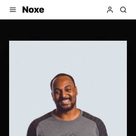
Movie, TV Show, Filmmakers and Film Studio WordPress
Theme.
Login
Register
Username or Email Address
Press Enter / Return to begin your search or hit
ESC to close
Password
SIGN IN
Remember Me