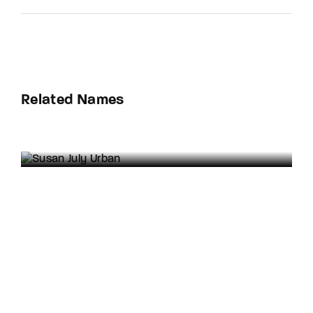
Related Names
Susan July Urban
Art Director
Film Editor
Musician