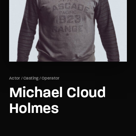
Lost Your Password?
By signing in, you agree to
our terms and
conditions
and our
privacy policy
.
Actor
Casting
Operator
Michael Cloud
Holmes